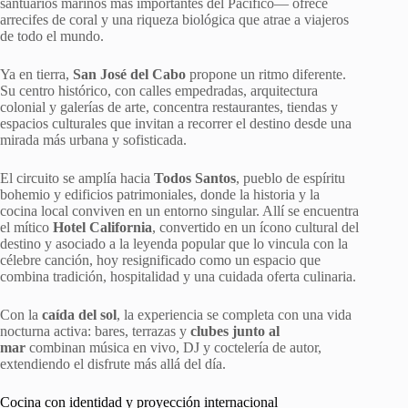
santuarios marinos más importantes del Pacífico— ofrece
arrecifes de coral y una riqueza biológica que atrae a viajeros
de todo el mundo.
Ya en tierra,
San José del Cabo
propone un ritmo diferente.
Su centro histórico, con calles empedradas, arquitectura
colonial y galerías de arte, concentra restaurantes, tiendas y
espacios culturales que invitan a recorrer el destino desde una
mirada más urbana y sofisticada.
El circuito se amplía hacia
Todos Santos
, pueblo de espíritu
bohemio y edificios patrimoniales, donde la historia y la
cocina local conviven en un entorno singular. Allí se encuentra
el mítico
Hotel California
, convertido en un ícono cultural del
destino y asociado a la leyenda popular que lo vincula con la
célebre canción, hoy resignificado como un espacio que
combina tradición, hospitalidad y una cuidada oferta culinaria.
Con la
caída del sol
, la experiencia se completa con una vida
nocturna activa: bares, terrazas y
clubes junto al
mar
combinan música en vivo, DJ y coctelería de autor,
extendiendo el disfrute más allá del día.
Cocina con identidad y proyección internacional