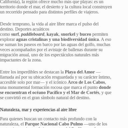
California), la región ofrece mucho más que playas: es un
territorio donde el mar, el desierto y la cultura local construyen
un recorrido pensado para distintos perfiles de viajeros.
Desde temprano, la vida al aire libre marca el pulso del
destino. Deportes acuáticos
como
surf
,
paddleboard
,
kayak
,
snorkel
y
buceo
permiten
explorar
aguas cristalinas y una biodiversidad única
. A eso
se suman los paseos en barco por las aguas del golfo, muchas
veces acompañados por el avistaje de ballenas durante su
migración anual, uno de los espectáculos naturales más
impactantes de la zona.
Entre los imperdibles se destacan la
Playa del Amor
—
llamada así por su ubicación resguardada y su carácter íntimo,
accesible solo por mar— y el icónico
Arco de Los Cabos
,
una monumental formación rocosa que marca el punto
donde
se encuentran el océano Pacífico y el Mar de Cortés
, y que
se convirtió en el gran símbolo natural del destino.
Naturaleza, mar y experiencias al aire libre
Para quienes buscan un contacto más profundo con la
naturaleza, el
Parque Nacional Cabo Pulmo
—uno de los