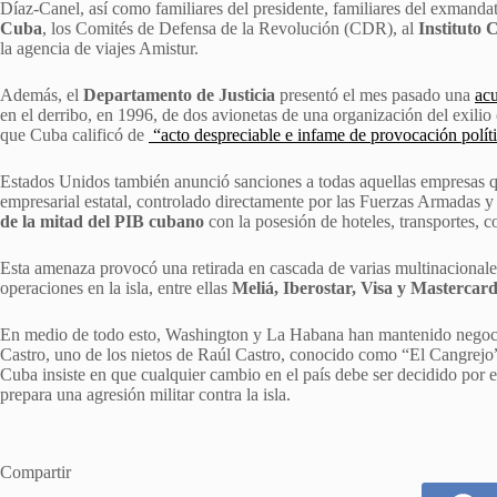
Díaz-Canel, así como familiares del presidente, familiares del exmanda
Cuba
, los Comités de Defensa de la Revolución (CDR), al
Instituto 
la agencia de viajes Amistur.
Además, el
Departamento de Justicia
presentó el mes pasado una
acu
en el derribo, en 1996, de dos avionetas de una organización del exili
que Cuba calificó de
“acto despreciable e infame de provocación polít
Estados Unidos también anunció sanciones a todas aquellas empresas
empresarial estatal, controlado directamente por las Fuerzas Armadas 
de la mitad del PIB cubano
con la posesión de hoteles, transportes, c
Esta amenaza provocó una retirada en cascada de varias multinacionales
operaciones en la isla, entre ellas
Meliá, Iberostar, Visa y Mastercar
En medio de todo esto, Washington y La Habana han mantenido negoci
Castro, uno de los nietos de Raúl Castro, conocido como “El Cangrejo”
Cuba insiste en que cualquier cambio en el país debe ser decidido po
prepara una agresión militar contra la isla.
Compartir