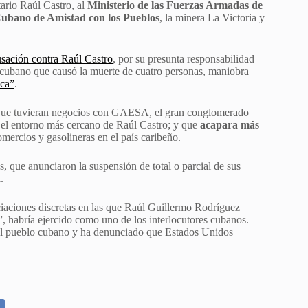
tario Raúl Castro, al
Ministerio de las Fuerzas Armadas de
Cubano de Amistad con los Pueblos
, la minera La Victoria y
sación contra Raúl Castro
, por su presunta responsabilidad
o cubano que causó la muerte de cuatro personas, maniobra
ica”
.
 que tuvieran negocios con GAESA, el gran conglomerado
y el entorno más cercano de Raúl Castro; y que
acapara más
omercios y gasolineras en el país caribeño.
, que anunciaron la suspensión de total o parcial de sus
d
.
aciones discretas en las que Raúl Guillermo Rodríguez
, habría ejercido como uno de los interlocutores cubanos.
r el pueblo cubano y ha denunciado que Estados Unidos