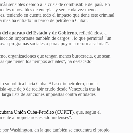
 más sensibles debido a la crisis de combustible del país. En
fuentes renovables de energías y ser “cada vez menos
es, teniendo en cuenta todo el impacto que tiene este criminal
da más ha entrado un barco de petróleo a Cuba”.
n del aparato del Estado y de Gobierno
, refieriéndose a
ducción importante también de cargos”, lo que permitirá “un
oyar programas sociales o para apoyar la reforma salarial”.
no, organizaciones que tengan menos burocracia, que sean
s que tienen los tiempos actuales”, ha destacado.
o su política hacia Cuba. Al asedio petrolero, con la
isla -que dejó de recibir crudo desde Venezuela tras la
arga lista de sanciones impuestas contra entidades
tal cubana Unión Cuba-Petróleo (CUPET)
, que, según el
mente a propietarios estadounidenses”.
te por Washington, en la que también se encuentra el propio