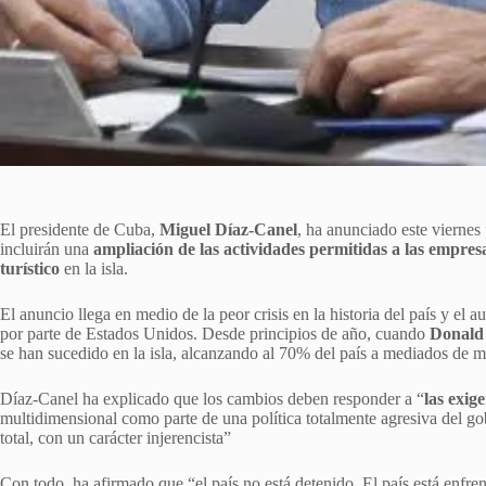
El presidente de Cuba,
Miguel Díaz-Canel
, ha anunciado este vierne
incluirán una
ampliación de las actividades permitidas a las empres
turístico
en la isla.
El anuncio llega en medio de la peor crisis en la historia del país y el
por parte de Estados Unidos. Desde principios de año, cuando
Donald
se han sucedido en la isla, alcanzando al 70% del país a mediados de 
Díaz-Canel ha explicado que los cambios deben responder a “
las exig
multidimensional como parte de una política totalmente agresiva del g
total, con un carácter injerencista”
Con todo, ha afirmado que “el país no está detenido. El país está enfren