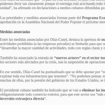
podemos decir tan claramente porque el enemigo está acechando todo lo
unidad”, ha afirmado en declaraciones a medios cubanos difundidas por l
Las prioridades y medidas anunciadas forman parte del
Programa Econ
aprobación en la Asamblea Nacional del Poder Popular el próximo mes 
Medidas anunciadas
Entre las medidas anunciadas por Díaz-Canel, destaca la apertura de
má
actividades prohibidas (a las empresas privadas) se limitarán para que 
“desarrollar la mayor cantidad de actividades, todo con reglas claras y 
También ha anunciado la entrada de
“nuevos actores” en el sector tur
los sectores más afectados por la crisis, tras la suspensión de operacion
En ese sentido, Díaz-Canel ha puntualizado que se debe apostar por “n
explotar toda esa infraestructura que tenemos”. “No podemos pensar, 
muchas de ellas, por la presión del gobierno de los Estados Unidos, se 
El presidente cubano también ha indicado que se van a
eliminar las i
obligatoriamente todo comercio exterior, para que este sector sea “más 
inversión extranjera directa
“.