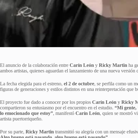
El anuncio de la colaboración entre
Carín León
y
Ricky Martin
ha ge
ambos artistas, quienes aguardan el lanzamiento de una nueva versión
La fecha elegida para el estreno,
el 2 de octubre
, se perfila como un m
figuras de generaciones y estilos distintos en una reinterpretación que 
El proyecto fue dado a conocer por los propios
Carín León
y
Ricky M
compartieron su entusiasmo por el encuentro en el estudio.
“Mi gente,
lo emocionado que estoy”
, manifestó
Carín León
, quien se mostró v
artista puertorriqueño.
Por su parte,
Ricky Martin
transmitió su alegría con un mensaje efusi
Algo bueno está pasando, algo bueno está pasando”
.